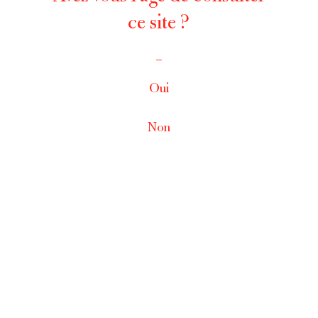
ce site ?
_
Oui
Non